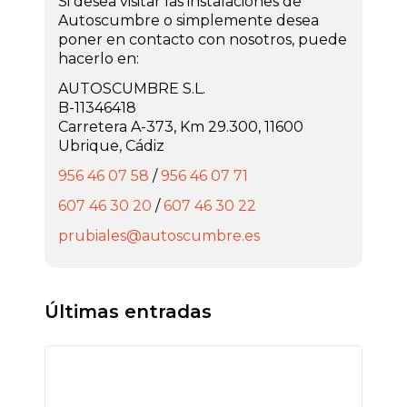
Si desea visitar las instalaciones de
Autoscumbre o simplemente desea
poner en contacto con nosotros, puede
hacerlo en:
AUTOSCUMBRE S.L.
B-11346418
Carretera A-373, Km 29.300, 11600
Ubrique, Cádiz
956 46 07 58
/
956 46 07 71
607 46 30 20
/
607 46 30 22
prubiales@autoscumbre.es
Últimas entradas