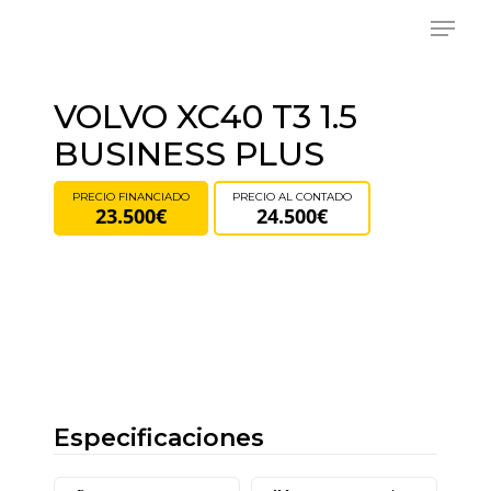
Skip
Menu
to
main
content
VOLVO XC40 T3 1.5
BUSINESS PLUS
PRECIO FINANCIADO
PRECIO AL CONTADO
23.500€
24.500€
Especificaciones