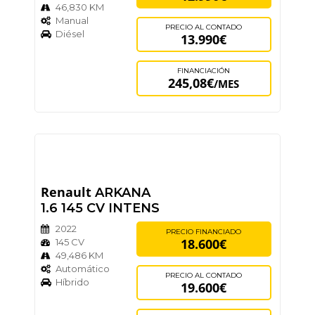
46,830 KM
Manual
PRECIO AL CONTADO
Diésel
13.990€
FINANCIACIÓN
245,08€
/MES
Renault
ARKANA
1.6 145 CV INTENS
2022
PRECIO FINANCIADO
18.600€
145 CV
49,486 KM
Automático
PRECIO AL CONTADO
Híbrido
19.600€