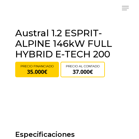
Skip
Menu
to
main
content
Austral 1.2 ESPRIT-
ALPINE 146kW FULL
HYBRID E-TECH 200
PRECIO FINANCIADO
PRECIO AL CONTADO
35.000€
37.000€
Especificaciones