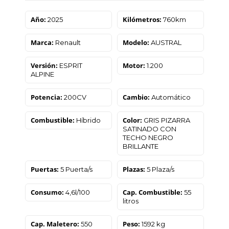
Año:
Kilómetros:
2025
760km
Marca:
Modelo:
Renault
AUSTRAL
Versión:
Motor:
ESPRIT
1.200
ALPINE
Potencia:
Cambio:
200CV
Automático
Combustible:
Color:
Híbrido
GRIS PIZARRA
SATINADO CON
TECHO NEGRO
BRILLANTE
Puertas:
Plazas:
5 Puerta/s
5 Plaza/s
Consumo:
Cap. Combustible:
4,6l/100
55
litros
Cap. Maletero:
Peso:
550
1592 kg