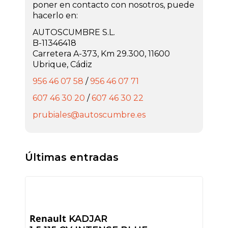
poner en contacto con nosotros, puede
hacerlo en:
AUTOSCUMBRE S.L.
B-11346418
Carretera A-373, Km 29.300, 11600
Ubrique, Cádiz
956 46 07 58
/
956 46 07 71
607 46 30 20
/
607 46 30 22
prubiales@autoscumbre.es
Últimas entradas
Renault
KADJAR