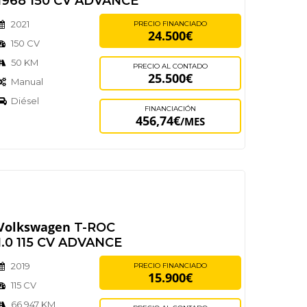
1968 150 CV ADVANCE
2021
PRECIO FINANCIADO
24.500€
150 CV
50 KM
PRECIO AL CONTADO
25.500€
Manual
Diésel
FINANCIACIÓN
456,74€
/MES
Volkswagen
T-ROC
1.0 115 CV ADVANCE
2019
PRECIO FINANCIADO
15.900€
115 CV
66,947 KM