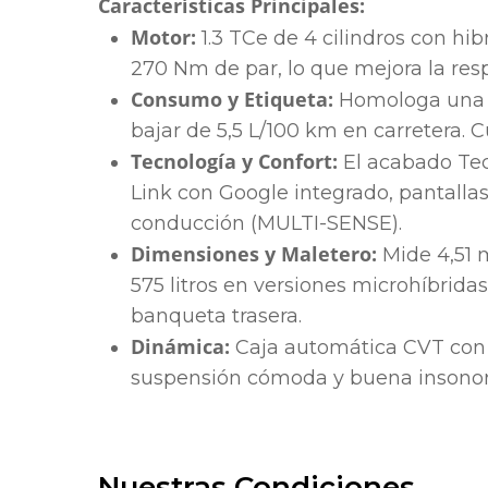
Características Principales:
Motor:
1.3 TCe de 4 cilindros con hib
270 Nm de par, lo que mejora la res
Consumo y Etiqueta:
Homologa una m
bajar de 5,5 L/100 km en carretera. 
Tecnología y Confort:
El acabado Te
Link con Google integrado, pantallas 
conducción (MULTI-SENSE).
Dimensiones y Maletero:
Mide 4,51 
575 litros en versiones microhíbrid
banqueta trasera.
Dinámica:
Caja automática CVT con l
suspensión cómoda y buena insonor
Nuestras Condiciones