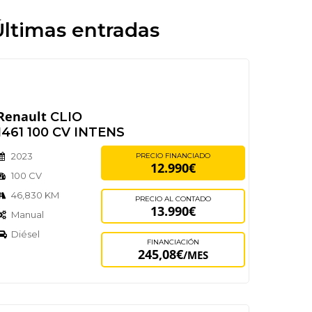
Últimas entradas
Renault
CLIO
1461 100 CV INTENS
2023
PRECIO FINANCIADO
12.990€
100 CV
46,830 KM
PRECIO AL CONTADO
13.990€
Manual
Diésel
FINANCIACIÓN
245,08€
/MES