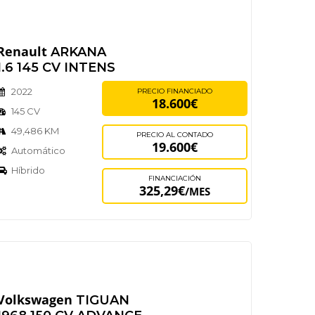
Renault
ARKANA
1.6 145 CV INTENS
2022
PRECIO FINANCIADO
18.600€
145 CV
49,486 KM
PRECIO AL CONTADO
19.600€
Automático
Híbrido
FINANCIACIÓN
325,29€
/MES
Volkswagen
TIGUAN