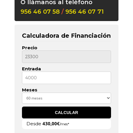
O llámanos al teléfono
956 46 07 58
/
956 46 07 71
Calculadora de Financiación
Precio
Entrada
Meses
CALCULAR
430,00€
Desde
/mes*