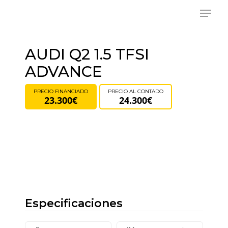
Skip
Menu
to
main
content
AUDI Q2 1.5 TFSI
ADVANCE
PRECIO FINANCIADO
PRECIO AL CONTADO
23.300€
24.300€
Especificaciones