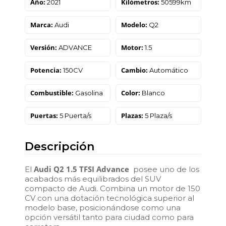
Año:
Kilómetros:
2021
50599km
Marca:
Modelo:
Audi
Q2
Versión:
Motor:
ADVANCE
1.5
Potencia:
Cambio:
150CV
Automático
Combustible:
Color:
Gasolina
Blanco
Puertas:
Plazas:
5 Puerta/s
5 Plaza/s
Descripción
Audi Q2 1.5 TFSI Advance
El
posee uno de los
acabados más equilibrados del SUV
compacto de Audi. Combina un motor de 150
CV con una dotación tecnológica superior al
modelo base, posicionándose como una
opción versátil tanto para ciudad como para