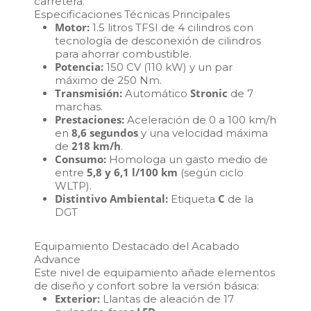
carretera.
Especificaciones Técnicas Principales
Motor:
1.5 litros TFSI de 4 cilindros con
tecnología de desconexión de cilindros
para ahorrar combustible.
Potencia:
150 CV (110 kW) y un par
máximo de 250 Nm.
Transmisión:
Stronic
Automático
de 7
marchas.
Prestaciones:
Aceleración de 0 a 100 km/h
8,6 segundos
en
y una velocidad máxima
218 km/h
de
.
Consumo:
Homologa un gasto medio de
5,8 y 6,1 l/100 km
entre
(según ciclo
WLTP).
Distintivo Ambiental:
C
Etiqueta
de la
DGT
Equipamiento Destacado del Acabado
Advance
Este nivel de equipamiento añade elementos
de diseño y confort sobre la versión básica:
Exterior:
Llantas de aleación de 17